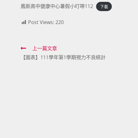
鳳新高中健康中心暑假小叮嚀112
下載
Post Views:
220
Read
上一篇文章
【圖表】111學年第1學期視力不良統計
more
articles