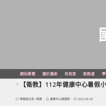
跳
轉
至
主
:::
網站導覽
關於鳳新
校長室
教務處
學
要
內
【衛教】112年健康中心暑假
:::
容
Post
Post
Post
學務處公告
/
衛教
健康中心護理師
2023-06-29
category:
author:
published: