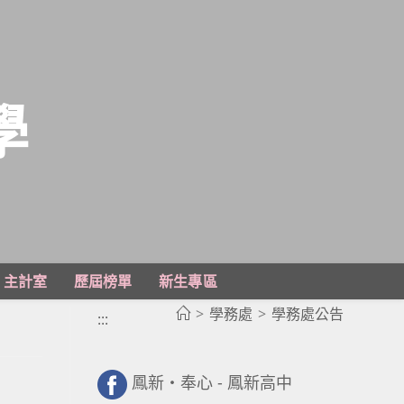
學
主計室
歷屆榜單
新生專區
>
學務處
>
學務處公告
:::
鳳新・奉心 - 鳳新高中