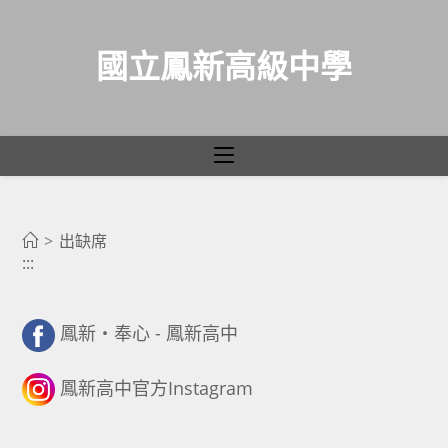
國立鳳新高級中學
出缺席
跳
轉
>
出缺席
:::
至
主
要
鳳新・奉心 - 鳳新高中
內
容
鳳新高中官方Instagram