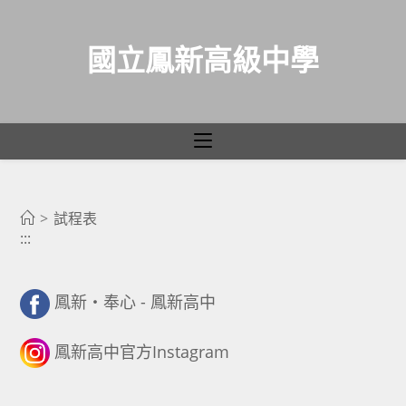
國立鳳新高級中學
試程表
跳
轉
>
試程表
:::
至
主
要
鳳新・奉心 - 鳳新高中
內
容
鳳新高中官方Instagram