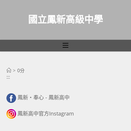
國立鳳新高級中學
0分
跳
轉
>
0分
:::
至
主
要
鳳新・奉心 - 鳳新高中
內
容
鳳新高中官方Instagram