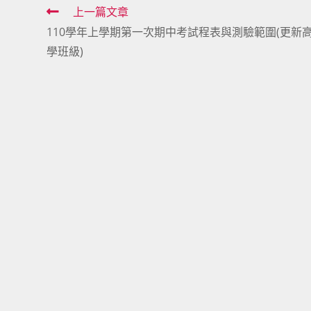
Read
上一篇文章
110學年上學期第一次期中考試程表與測驗範圍(更新
more
學班級)
articles