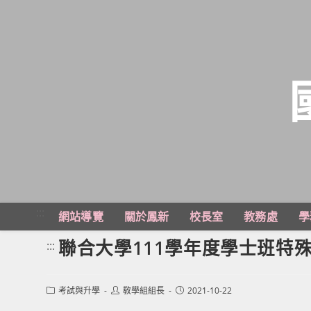
跳
轉
至
主
:::
網站導覽
關於鳳新
校長室
教務處
學
要
內
聯合大學111學年度學士班特
:::
容
Post
Post
Post
考試與升學
敎學組組長
2021-10-22
category:
author:
published: