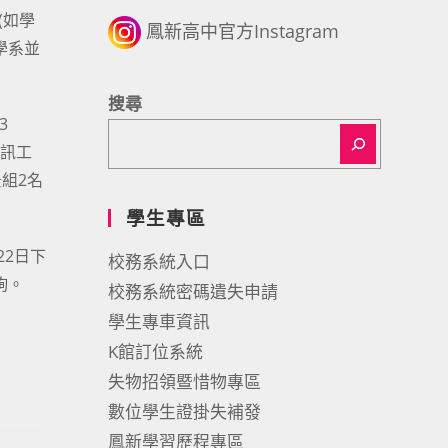
(如學
鳳新高中官方Instagram
學系並
搜尋
3
資訊工
組2名
學生專區
22日下
校務系統入口
詢。
校務系統密碼遺失申請
學生專車資訊
K館訂位系統
失物招領暨惜物專區
數位學生證掛失補發
鳳新學習歷程專區