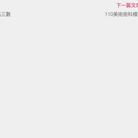
下一篇文
高三數
110美術術科