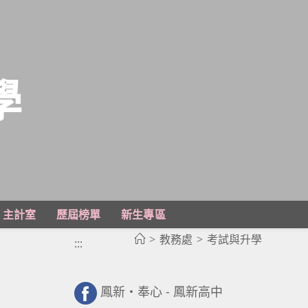
學
主計室
歷屆榜單
新生專區
>
教務處
>
考試與升學
:::
鳳新・奉心 - 鳳新高中