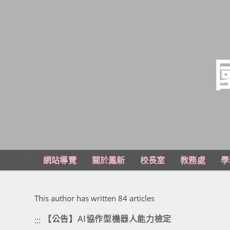
跳
轉
至
主
:::
網站導覽
關於鳳新
校長室
教務處
學
要
內
作者:
敎學組組長
容
This author has written 84 articles
【公告】AI協作型機器人能力檢定
:::