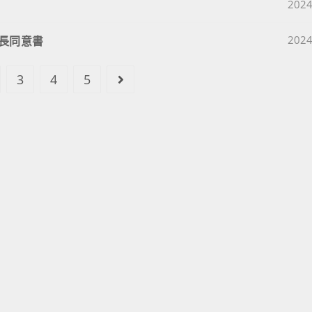
Post 
2024
Post 
長同意書
2024
3
4
5
Go to the next page