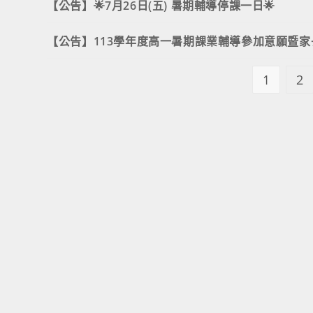
【公告】🌟7月26日(五) 暑期輔導停課一日🌟
【公告】113學年度高一暑期課業輔導參加意願暨家
1
2