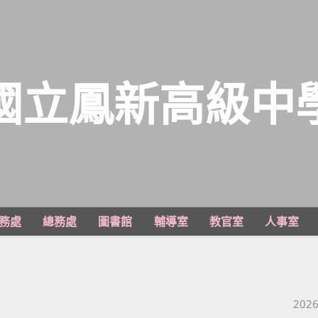
國立鳳新高級中
務處
總務處
圖書館
輔導室
教官室
人事室
Post 
2026