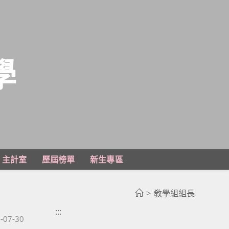
學
主計室
歷屆榜單
新生專區
>
敎學組組長
:::
published:
-07-30