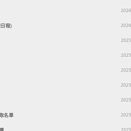
Post 
2026
Post 
日程)
2026
Post 
2025
Post 
2025
Post 
2025
Post 
2025
Post 
2025
Post 
取名單
2025
Post 
選
2025