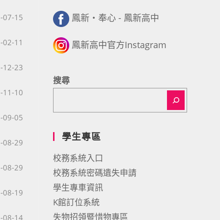
鳳新・奉心 - 鳳新高中
published:
-07-15
published:
-02-11
鳳新高中官方Instagram
published:
-12-23
搜尋
published:
-11-10
published:
-09-05
學生專區
published:
-08-29
校務系統入口
published:
-08-29
校務系統密碼遺失申請
學生專車資訊
published:
-08-19
K館訂位系統
失物招領暨惜物專區
published:
-08-14