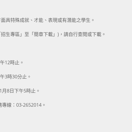
方面具特殊成就、才能、表現或有潛能之學生。
tw/點選「招生專區」至「簡章下載」)，請自行查閱或下載。
中午12時止。
下午3時30分止。
11月8日下午5時止。
：03-2652014。