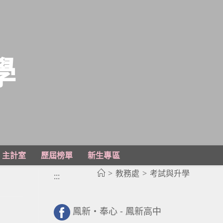
學
主計室
歷屆榜單
新生專區
>
教務處
>
考試與升學
:::
鳳新・奉心 - 鳳新高中