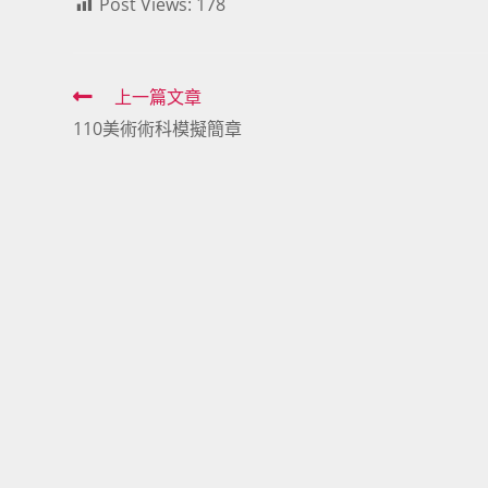
Post Views:
178
Read
上一篇文章
110美術術科模擬簡章
more
articles