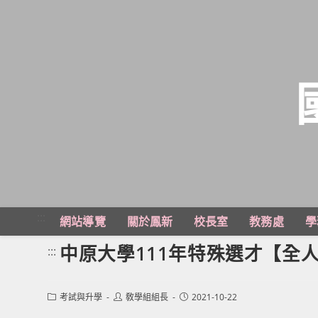
跳
轉
至
主
:::
網站導覽
關於鳳新
校長室
教務處
學
要
內
中原大學111年特殊選才【全
:::
容
Post
Post
Post
考試與升學
敎學組組長
2021-10-22
category:
author:
published: