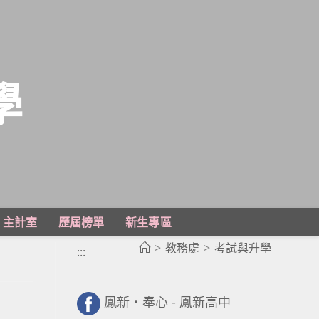
學
主計室
歷屆榜單
新生專區
>
教務處
>
考試與升學
:::
鳳新・奉心 - 鳳新高中