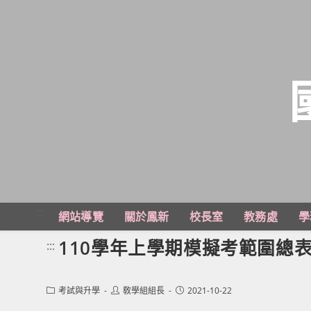
跳
轉
至
主
:::
網站導覽
關於鳳新
校長室
教務處
學
要
內
110學年上學期模擬考範圍總表(8
:::
容
Post
Post
Post
考試與升學
敎學組組長
2021-10-22
category:
author:
published: