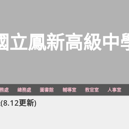
國立鳳新高級中
務處
總務處
圖書館
輔導室
教官室
人事室
.12更新)