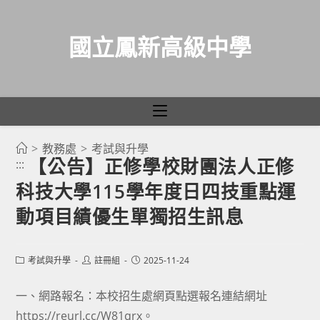
國立鳳新高級中學
>
教務處
>
考試與升學
跳
【公告】正修學校財團法人正修
:::
轉
科技大學115學年度日四技重點運
至
主
動項目績優生單獨招生訊息
要
內
Post
Post
Post
考試與升學
註冊組
2025-11-24
容
category:
author:
published:
一、網路報名：本校招生處網頁點選報名連結網址
https://reurl.cc/W81qrx。