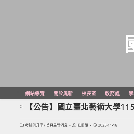
跳
轉
至
主
:::
網站導覽
關於鳳新
校長室
教務處
學
要
內
【公告】國立臺北藝術大學11
:::
容
Post
Post
Post
考試與升學
/
首頁最新消息
註冊組
2025-11-18
category:
author:
published: