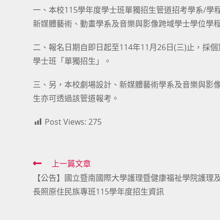
一、本校115學年度學士班單獨招生管道招考學系/
新媒體藝術、動畫學系及音樂與影像跨域學士學位學
二、報名日期自即日起至114年11月26日(三)止，採個別網路填
學士班「單獨招生」。
三、另，本校劇場設計、新媒體藝術學系及音樂與影像
生亦可透過該管道報考。
Post Views:
275
Read
上一篇文章
【公告】國立暨南國際大學護理暨健康福祉學院護理
more
長照原住民族專班115學年度招生資訊
articles