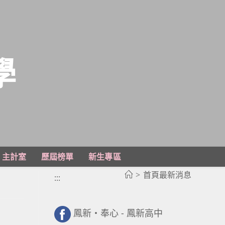
學
主計室
歷屆榜單
新生專區
>
首頁最新消息
:::
鳳新・奉心 - 鳳新高中