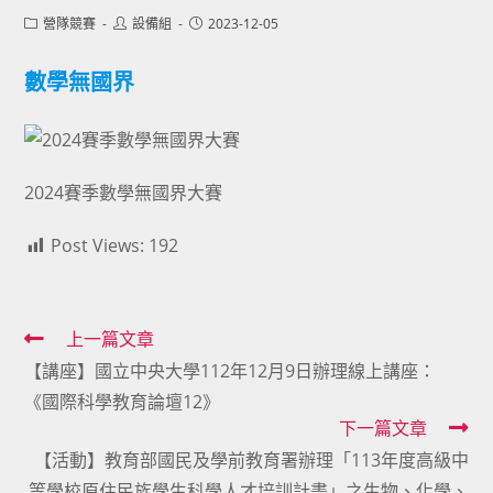
Post
Post
Post
營隊競賽
設備組
2023-12-05
category:
author:
published:
數學無國界
2024賽季數學無國界大賽
Post Views:
192
Read
上一篇文章
【講座】國立中央大學112年12月9日辦理線上講座：
more
《國際科學教育論壇12》
articles
下一篇文章
【活動】教育部國民及學前教育署辦理「113年度高級中
等學校原住民族學生科學人才培訓計畫」之生物、化學、