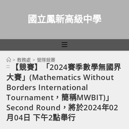
國立鳳新高級中學
>
教務處
>
營隊競賽
跳
【競賽】「2024賽季數學無國界
:::
轉
大賽」(Mathematics Without
至
主
Borders International
要
Tournament，簡稱MWBIT)」
內
Second Round，將於2024年02
容
月04日 下午2點舉行