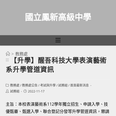
國立鳳新高級中學
>
教務處
跳
【升學】醒吾科技大學表演藝術
:::
轉
系升學管道資訊
至
主
要
Post
教務處
/
教務處公告
/
考試與升學
/
試務組
/
首頁最新消息
category:
內
Post
Post
試務組
2022-11-17
author:
published:
容
主旨：本校表演藝術系112學年獨立招生、申請入學、技
優甄審、甄選入學、聯合登記分發等升學管道資訊，懇請