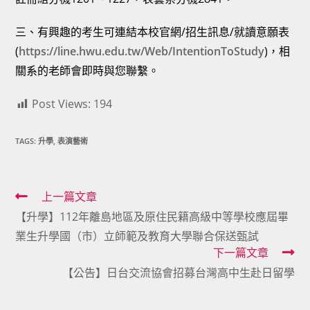
三、有興趣的考生可連結本校官網/招生訊息/就讀意願表
(
https://line.hwu.edu.tw/Web/IntentionToStudy
)，相
關系的老師會即時與您聯繫。
Post Views:
194
TAGS:
升學
,
表演藝術
Read
上一篇文章
【升學】112年離島地區及原住民籍高級中等學校應屆畢
more
業生升學國（市）立師範及教育大學聯合保送甄試
articles
下一篇文章
【公告】日台交流協會招募台灣高中生赴日留學