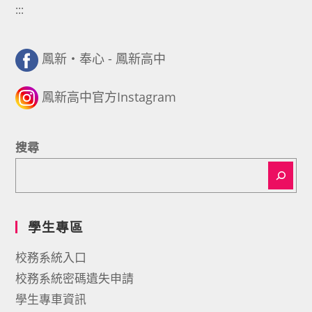
:::
鳳新・奉心 - 鳳新高中
鳳新高中官方Instagram
搜尋
學生專區
校務系統入口
校務系統密碼遺失申請
學生專車資訊