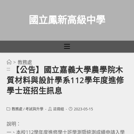
國立鳳新高級中學
>
教務處
跳
【公告】國立嘉義大學農學院木
:::
轉
質材料與設計學系112學年度進修
至
主
學士班招生訊息
要
內
Post
Post
Post
教務處
/
考試與升學
註冊組
2023-05-15
容
category:
author:
published:
說明：
一、本校112學年度進修學士班學測暨統測成績申請入學