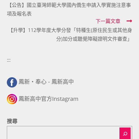
【公告】國立臺灣師範大學國內僑生申請入學實施注意事
more
項及報名表
articles
下一篇文章
【升學】112學年度大學分發「特種生(原住民生或其他身
分)加分或聽覺障礙證明文件審查」
:::
鳳新・奉心 - 鳳新高中
鳳新高中官方Instagram
搜尋