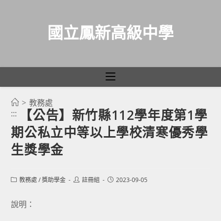
國立鳳新高級中學
>
教務處
跳
【公告】新竹縣112學年度第1學
:::
轉
期公私立中等以上學校清寒優秀學
至
主
生獎學金
要
內
Post
Post
Post
教務處
/
獎助學金
註冊組
2023-09-05
容
category:
author:
published:
說明：