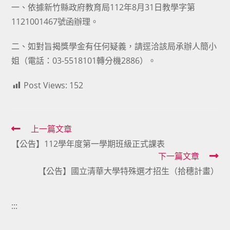
一、依據新竹縣政府教育局112年8月31日教學字第
1121001467號函辦理。
二、如對旨揭獎學金有任何疑義，請逕洽該局承辦人簡小
姐（電話：03-5518101轉分機2886）。
Post Views:
152
Read
上一篇文章
【公告】112學年度第一學期班級正式課表
more
下一篇文章
articles
【公告】國立清華大學特殊選才招生（拾穗計畫）
:::