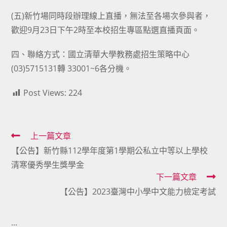
(五)新竹場同時段辦理線上直播，無法至各場次參與者，
歡迎9月23日下午2時至本校招生專區點選直播頁面。
四、聯絡方式：國立清華大學教務處招生策略中心
(03)5715131轉 33001~6各分機。
Post Views:
224
Read
上一篇文章
【公告】新竹縣112學年度第1學期公私立中等以上學校
more
清寒優秀學生獎學金
articles
下一篇文章
【公告】2023臺灣中小學中文能力檢定考試
:::