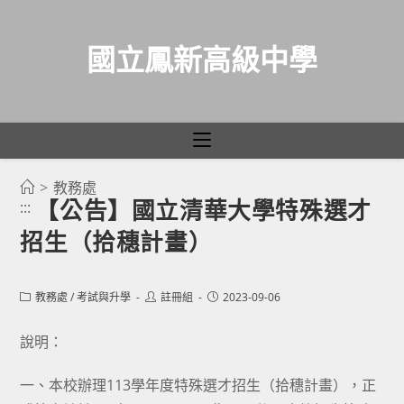
國立鳳新高級中學
>
教務處
跳
【公告】國立清華大學特殊選才
:::
轉
招生（拾穗計畫）
至
主
要
Post
Post
Post
教務處
/
考試與升學
註冊組
2023-09-06
category:
author:
published:
內
容
說明：
一、本校辦理113學年度特殊選才招生（拾穗計畫），正