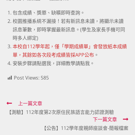
包含成績、獎懲、缺曠即時查詢。
校園推播系統不漏接！若有新訊息未讀，將顯示未讀
訊息筆數，即時掌握最新訊息。(學生及家長手機可同
時多人綁定)
本校自112學年起，僅「學期成績單」會發放紙本成績
單，其餘如各次段考成績皆採APP公布
。
安裝步驟請
點選我
，詳細教學
請點我
。
Post Views:
585
Read
上一篇文章
【測驗】112年度第2次原住民族語言能力認證測驗
more
下一篇文章
articles
【公告】112學年度親師座談會-簡報檔案