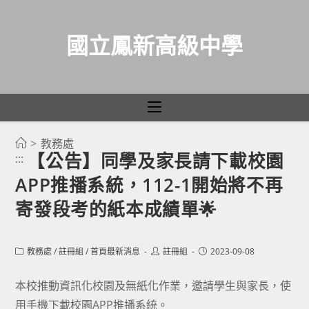
國立鳳新高級中學
>
教務處
跳
【公告】同學及家長請下載校園
:::
轉
APP推播系統，112-1開始將不再
至
主
寄發段考的紙本成績單🌟
要
內
Post
Post
Post
教務處
/
註冊組
/
首頁最新消息
註冊組
2023-09-08
容
category:
author:
published:
本校推動資訊化校園及無紙化作業，邀請學生與家長，使
用手機下載校園APP推播系統。