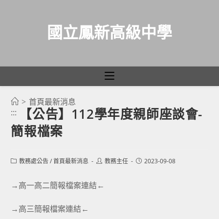
國立鳳新高級中學
>
首頁最新消息
跳
【公告】112學年度親師座談會-
:::
轉
簡報檔案
至
主
要
Post
Post
Post
教務處公告
/
首頁最新消息
教務主任
2023-09-08
category:
author:
published:
內
容
→
高一高二簡報檔案連結
←
→
高三簡報檔案連結
←