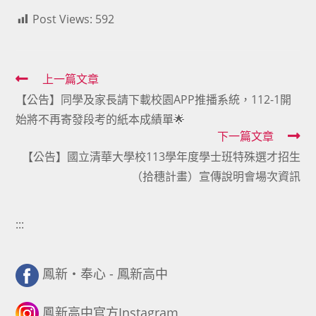
Post Views:
592
Read
上一篇文章
【公告】同學及家長請下載校園APP推播系統，112-1開
more
始將不再寄發段考的紙本成績單🌟
articles
下一篇文章
【公告】國立清華大學校113學年度學士班特殊選才招生
（拾穗計畫）宣傳說明會場次資訊
:::
鳳新・奉心 - 鳳新高中
鳳新高中官方Instagram