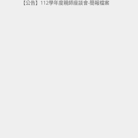
【公告】112學年度親師座談會-簡報檔案
more
articles