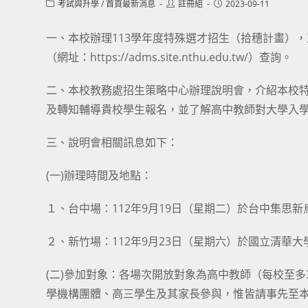
Post
Post
Post
考試與升學
/
首頁最新消息
註冊組
2023-09-11
category:
author:
published:
一、本校辦理113學年度特殊選才招生（拾穗計畫），
（網址：https://adms.site.nthu.edu.tw/）查詢。
二、本校教務處招生策略中心辦理說明會，介紹本校
及轉知輔導貴校學生報名，並了解高中教師對大學入
三、說明會相關訊息如下：
(一)辦理時間及地點：
１、台中場：112年9月19日（星期二）於台中集思新烏
２、新竹場：112年9月23日（星期六）於國立清華大學
(二)參加對象：各場次開放對象為高中教師（每校至
學機構團體、高三學生及其家長參與，惟皆請事先至