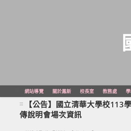
跳
轉
至
主
:::
網站導覽
關於鳳新
校長室
教務處
學
要
內
【公告】國立清華大學校113
:::
容
傳說明會場次資訊