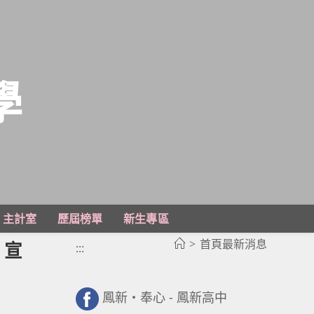
學
主計室
歷屆榜單
新生專區
>
首頁最新消息
）宣
:::
鳳新・奉心 - 鳳新高中