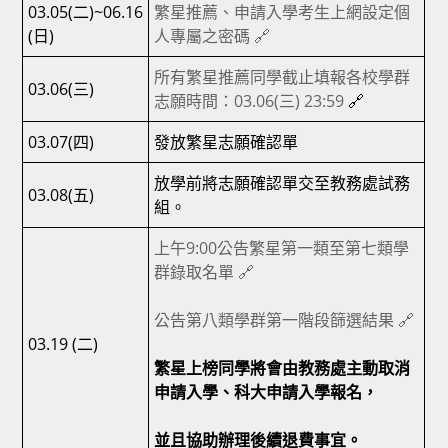
03.05(二)~06.16
繁星推薦、申請入學考生上網設定個
(日)
人專屬之密碼 🔗
所有繁星推薦同學截止填報各校學群
03.06(三)
志願時間：03.06(三) 23:59
🔗
03.07(四)
發放繁星志願確認單
放學前將志願確認單交至教務處試務
03.08(五)
組。
上午9:00公告繁星第一類至第七類學
群錄取名單 🔗
公告第八類學群第一階段篩選結果 🔗
03.19 (二)
繁星上榜同學將會由教務處主動取消
申請入學、科大申請入學報名，
並且協助辦理後續退費事宜。