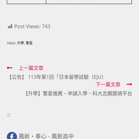
Post Views:
743
TAGS:
升學
,
繁星
Read
上一篇文章
【公告】 113年第1回「日本留學試驗（EJU）
more
下一篇文章
articles
【升學】繁星推薦、申請入學、科大志願選填平台
:::
鳳新・奉心 - 鳳新高中