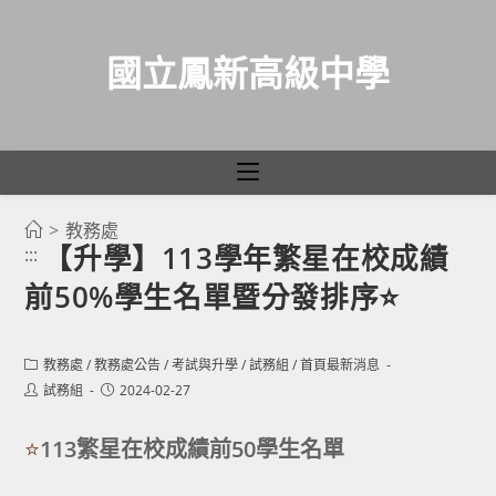
國立鳳新高級中學
>
教務處
跳
【升學】113學年繁星在校成績
:::
轉
前50%學生名單暨分發排序⭐
至
主
要
Post
教務處
/
教務處公告
/
考試與升學
/
試務組
/
首頁最新消息
category:
內
Post
Post
試務組
2024-02-27
author:
published:
容
⭐
113繁星在校成績前50學生名單