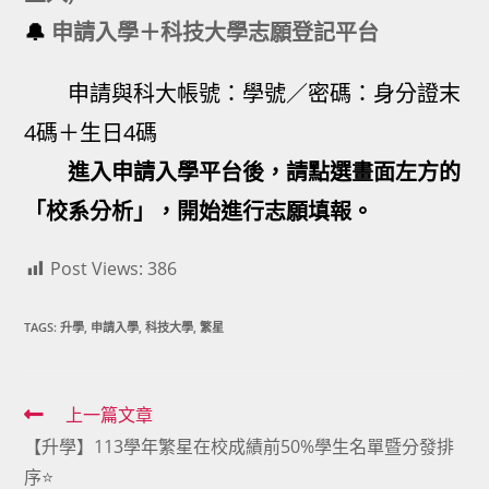
🔔
申請入學＋科技大學志願登記平台
申請與科大帳號：學號／密碼：身分證末
4碼＋生日4碼
進入申請入學平台後，請點選畫面左方的
「校系分析」，開始進行志願填報。
Post Views:
386
TAGS:
升學
,
申請入學
,
科技大學
,
繁星
Read
上一篇文章
【升學】113學年繁星在校成績前50%學生名單暨分發排
more
序⭐
articles