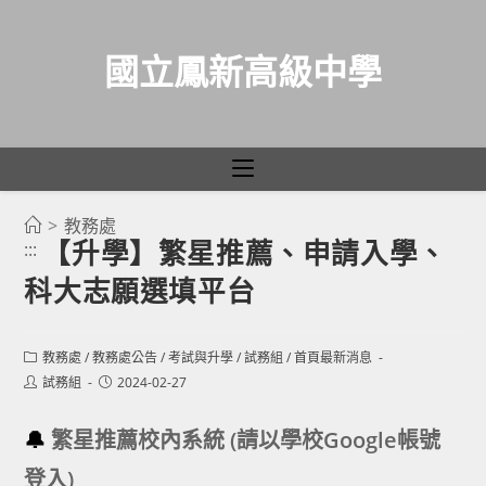
國立鳳新高級中學
>
教務處
跳
【升學】繁星推薦、申請入學、
:::
轉
科大志願選填平台
至
主
要
Post
教務處
/
教務處公告
/
考試與升學
/
試務組
/
首頁最新消息
category:
內
Post
Post
試務組
2024-02-27
author:
published:
容
🔔
繁星推薦校內系統 (請以學校Google帳號
登入)