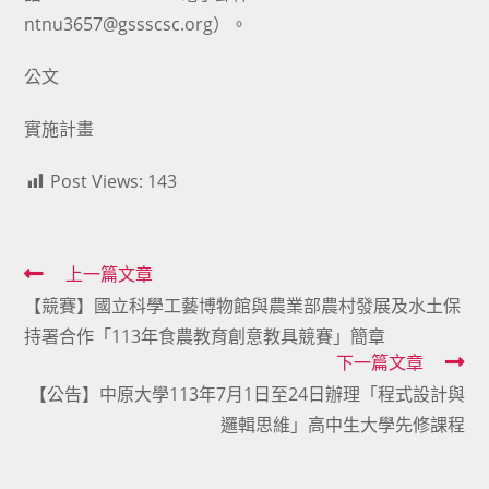
ntnu3657@gssscsc.org）。
公文
實施計畫
Post Views:
143
Read
上一篇文章
【競賽】國立科學工藝博物館與農業部農村發展及水土保
more
持署合作「113年食農教育創意教具競賽」簡章
articles
下一篇文章
【公告】中原大學113年7月1日至24日辦理「程式設計與
邏輯思維」高中生大學先修課程