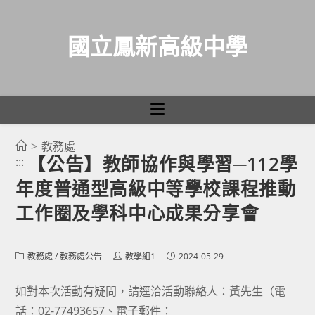
國立鳳新高級中學
>
教務處
跳
【公告】教師協作與學習─112學
:::
轉
年度普通型高級中等學校課程推動
至
主
工作圈及學科中心成果分享會
要
內
Post
Post
Post
教務處
/
教務處公告
教學組1
2024-05-29
容
category:
author:
published:
如對本次活動有疑問，請逕洽活動聯絡人：黃先生（電
話：02-77493657、電子郵件：