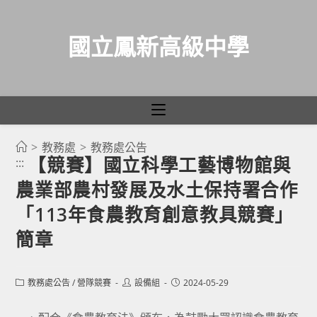
國立鳳新高級中學
>
教務處
>
教務處公告
跳
【競賽】國立科學工藝博物館與
:::
轉
農業部農村發展及水土保持署合作
至
主
「113年食農教育創意教具競賽」
要
簡章
內
容
Post
Post
Post
教務處公告
/
營隊競賽
設備組
2024-05-29
category:
author:
published: