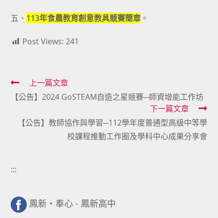
五、
113年食農教育創意教具競賽簡章
。
Post Views:
241
Read
上一篇文章
【公告】2024 GoSTEAM自造之星競賽─師資增能工作坊
more
下一篇文章
articles
【公告】教師協作與學習─112學年度普通型高級中等學
校課程推動工作圈及學科中心成果分享會
:::
鳳新・奉心 - 鳳新高中