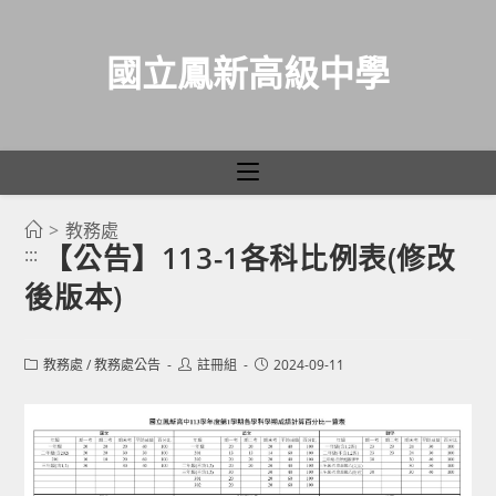
國立鳳新高級中學
>
教務處
跳
【公告】113-1各科比例表(修改
:::
轉
後版本)
至
主
要
Post
Post
Post
教務處
/
教務處公告
註冊組
2024-09-11
category:
author:
published:
內
容