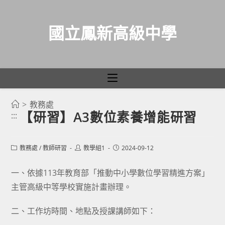
國立鳳新高級中學
>
教務處
跳
【研習】A3數位素養增能研習
:::
轉
至
主
Post
Post
Post
教務處
/
教師研習
教學組1
2024-09-12
category:
author:
published:
要
一、依據113年教育部「推動中小學數位學習精進方案」
內
主管高級中等學校實施計畫辦理。
容
二、工作坊時間、地點及授課講師如下：