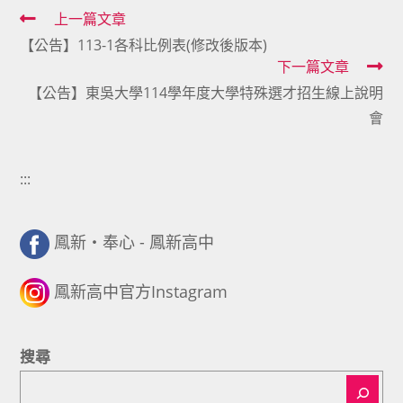
Read
上一篇文章
【公告】113-1各科比例表(修改後版本)
more
下一篇文章
articles
【公告】東吳大學114學年度大學特殊選才招生線上說明
會
:::
鳳新・奉心 - 鳳新高中
鳳新高中官方Instagram
搜尋