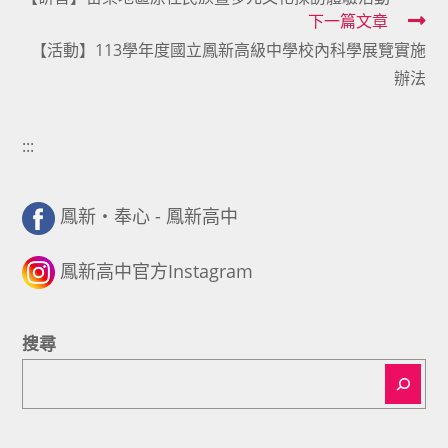
more
下一篇文章
articles
【活動】113學年度國立鳳新高級中學校內科學展覽實施
辦法
:::
鳳新・奉心 - 鳳新高中
鳳新高中官方Instagram
搜尋