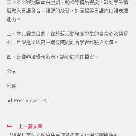
二、本比賽期望藉由戲劇、動畫等情境模擬，鼓勵學生積
極融入日語發音、語調的練習，進而提昇日語的口語表達
能力。
三、本比賽之目的，在於藉活動培養學生的自信心及榮譽
心，且促進全國高中職校院間語言學習經驗之交流。
四、比賽辦法暨報名表，請參閱附件檔案。
公文
附件
Post Views:
211
Read
上一篇文章
【研習】苗栗地區原住民族暨多元文化探訪體驗活動