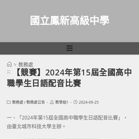
國立鳳新高級中學
>
教務處
跳
【競賽】2024年第15屆全國高中
:::
轉
職學生日語配音比賽
至
主
要
Post
Post
Post
教務處
/
教務處公告
教學組1
2024-09-25
category:
author:
published:
內
容
一、「2024年第15屆全國高中職學生日語配音比賽」，
由臺北城市科技大學主辦。