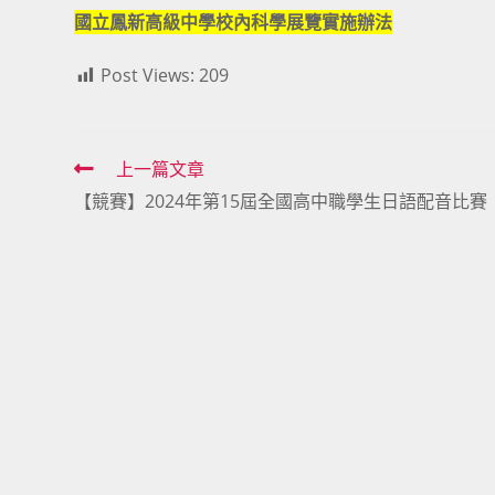
國立鳳新高級中學校內科學展覽實施辦法
Post Views:
209
Read
上一篇文章
【競賽】2024年第15屆全國高中職學生日語配音比賽
more
articles