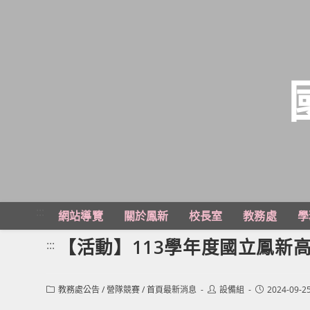
跳
轉
至
主
:::
網站導覽
關於鳳新
校長室
教務處
學
要
內
【活動】113學年度國立鳳新
:::
容
Post
Post
Post
教務處公告
/
營隊競賽
/
首頁最新消息
設備組
2024-09-2
category:
author:
published: