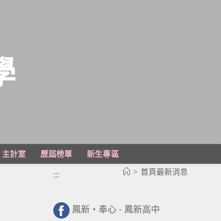
學
主計室
歷屆榜單
新生專區
>
首頁最新消息
:::
鳳新・奉心 - 鳳新高中