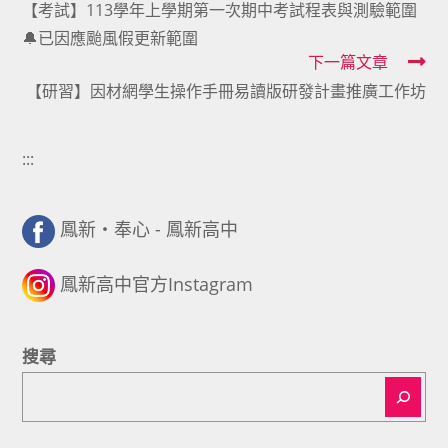
【考試】113學年上學期第一次期中考試程表與測驗範圍
more
🔔已因應颱風假更新範圍
articles
下一篇文章
【研習】因材網學生操作手冊易讀版研發計畫推廣工作坊
:::
鳳新・奉心 - 鳳新高中
鳳新高中官方Instagram
搜尋