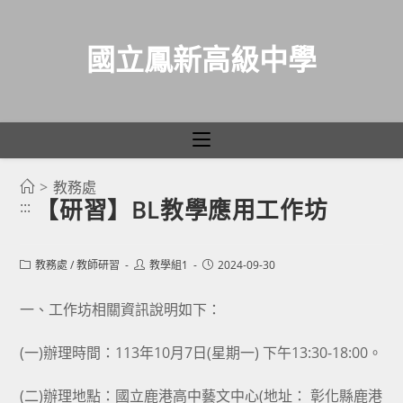
國立鳳新高級中學
>
教務處
跳
【研習】BL教學應用工作坊
:::
轉
至
主
Post
Post
Post
教務處
/
教師研習
教學組1
2024-09-30
category:
author:
published:
要
一、工作坊相關資訊說明如下：
內
容
(一)辦理時間：113年10月7日(星期一) 下午13:30-18:00。
(二)辦理地點：國立鹿港高中藝文中心(地址： 彰化縣鹿港