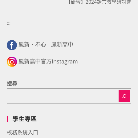
【研習】2024語言教學研討會
:::
鳳新・奉心 - 鳳新高中
鳳新高中官方Instagram
搜尋
學生專區
校務系統入口