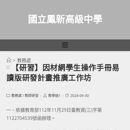
國立鳳新高級中學
>
教務處
跳
【研習】因材網學生操作手冊易
:::
轉
讀版研發計畫推廣工作坊
至
主
要
Post
Post
Post
教務處
/
教師研習
教學組1
2024-09-30
category:
author:
published:
內
容
一、依據教育部112年11月29日臺教資(三)字第
1122704539號函辦理。