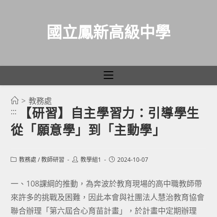
國立鳳新高級中學
>
教務處
跳
【研習】自主學習力：引導學生
:::
轉
從「願意學」到「主動學」
至
主
要
Post
Post
Post
教務處
/
教師研習
教學組1
2024-10-07
category:
author:
published:
內
容
一、108課綱的推動，為奔波於教育現場的高中職教師帶
來許多的挑戰及困難，因此本會與社團法人慧治教育協會
聯合辦理「第六屆合心育苗計畫」，於計畫中定期辦理