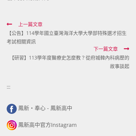
Read
上一篇文章
【公告】114學年國立臺灣海洋大學大學部特殊選才招生
more
考試相關資訊
articles
下一篇文章
【研習】113學年度醫療史怎麼教？從府城韓內科病歷的
故事談起
:::
鳳新・奉心 - 鳳新高中
鳳新高中官方Instagram