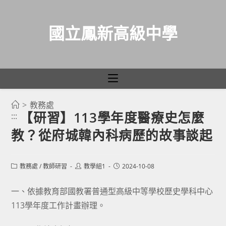
國立鳳新高級中學
>
教務處
跳
【研習】113學年度醫療史怎麼
:::
轉
教？從府城韓內科病歷的故事談起
至
主
要
Post
Post
Post
教務處
/
教師研習
教學組1
2024-10-08
category:
author:
published:
內
容
一、依據教育部國教署普通型高級中等學校歷史學科中心
113學年度工作計畫辦理。