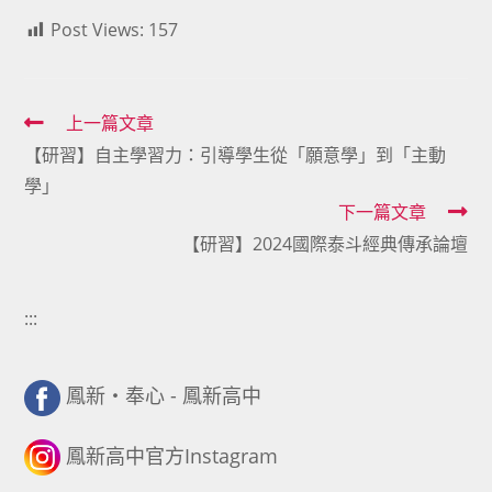
Post Views:
157
Read
上一篇文章
【研習】自主學習力：引導學生從「願意學」到「主動
more
學」
articles
下一篇文章
【研習】2024國際泰斗經典傳承論壇
:::
鳳新・奉心 - 鳳新高中
鳳新高中官方Instagram