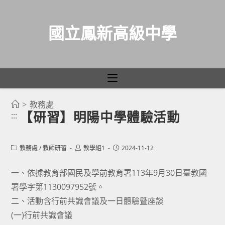
國立鳳新高級中學
>
教務處
跳
【研習】明陽中學體驗活動
:::
轉
至
主
Post
Post
Post
教務處
/
教師研習
教學組1
2024-11-12
category:
author:
published:
要
一、依據教育部國民及學前教育署113年9月30日臺教國
內
署學字第1130097952號。
容
二、活動含行前共識會議及一日體驗暨座談
(一)行前共識會議