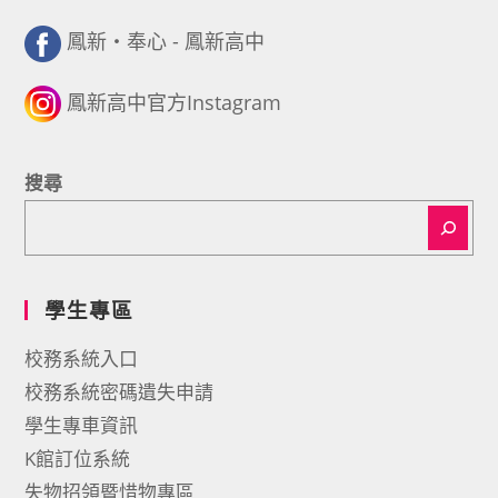
鳳新・奉心 - 鳳新高中
鳳新高中官方Instagram
搜尋
學生專區
校務系統入口
校務系統密碼遺失申請
學生專車資訊
K館訂位系統
失物招領暨惜物專區