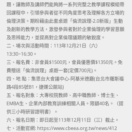
題，讓教師及講師們能夠將一系列完整之教學課程模組帶
回課程中，引領參與者從不同角度思考及理解各方立場的
倫理決策。期盼藉由此套桌遊「倫流說理-2.0新版」生動
及創新的教學方法，激發參與者對於企業倫理的學習意願
及思辨能力，並提高對企業倫理議題的敏銳度。
二、場次與活動時間：113年12月21日（六）
13:30~16:30。
三、報名費：非會員$1500元，會員優惠價$1350元。免
費贈送「倫流說理」桌遊一套(定價700元)。
四、地 點：集思台大會議中心-阿基米德廳(台北市羅斯福
路4段85號B1，捷運公館站)
五、報名對象：大專校院教師、高中職教師、博士生、
EMBA生、企業內部教育訓練相關人員。限額40名。（提
供三小時研習證明書）。
六、報名日期：即日起至113年12月11日（三）截止。
七、活動官網: https://www.cbeea.org.tw/news/412