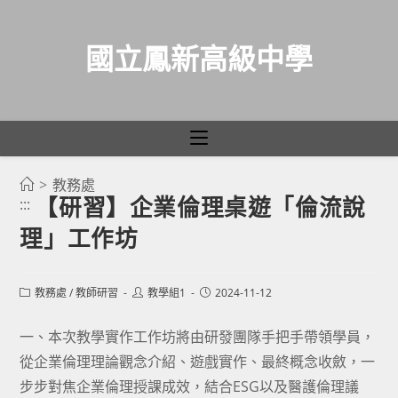
國立鳳新高級中學
>
教務處
跳
【研習】企業倫理桌遊「倫流說
:::
轉
理」工作坊
至
主
要
Post
Post
Post
教務處
/
教師研習
教學組1
2024-11-12
category:
author:
published:
內
容
一、本次教學實作工作坊將由研發團隊手把手帶領學員，
從企業倫理理論觀念介紹、遊戲實作、最終概念收斂，一
步步對焦企業倫理授課成效，結合ESG以及醫護倫理議