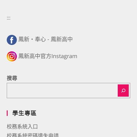
:::
鳳新・奉心 - 鳳新高中
鳳新高中官方Instagram
搜尋
學生專區
校務系統入口
校務系統密碼遺失申請