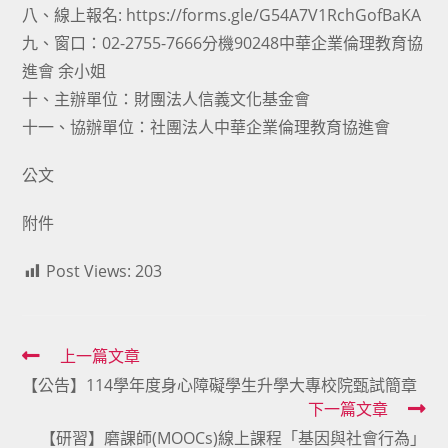
八、線上報名: https://forms.gle/G54A7V1RchGofBaKA
九、窗口：02-2755-7666分機90248中華企業倫理教育協
進會 余小姐
十、主辦單位：財團法人信義文化基金會
十一、協辦單位：社團法人中華企業倫理教育協進會
公文
附件
Post Views:
203
Read
上一篇文章
【公告】114學年度身心障礙學生升學大專校院甄試簡章
more
下一篇文章
articles
【研習】磨課師(MOOCs)線上課程「基因與社會行為」