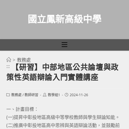
國立鳳新高級中學
>
教務處
跳
【研習】中部地區公共論壇與政
:::
轉
策性英語辯論入門實體講座
至
主
要
Post
Post
Post
教務處
/
教師研習
教學組1
2024-11-26
category:
author:
published:
內
容
一、計畫目標：
(一)提昇中彰投地區高級中等學校教師與學生辯論知能。
(二)推廣中彰投地區高中思辨與英語辯論活動，並鼓勵前