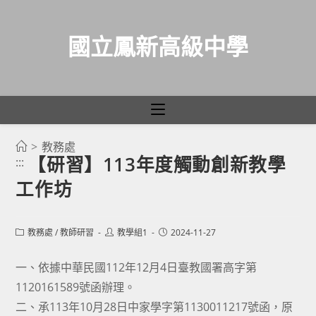
國立鳳新高級中學
>
教務處
跳
【研習】113年度觸動創新教學
:::
轉
工作坊
至
主
要
Post
Post
Post
教務處
/
教師研習
教學組1
2024-11-27
category:
author:
published:
內
容
一、依據中華民國112年12月4日臺教國署高字第
1120161589號函辦理。
二、承113年10月28日中家學字第1130011217號函，原