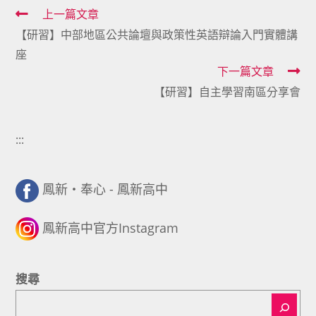
Read
上一篇文章
【研習】中部地區公共論壇與政策性英語辯論入門實體講
more
座
articles
下一篇文章
【研習】自主學習南區分享會
:::
鳳新・奉心 - 鳳新高中
鳳新高中官方Instagram
搜尋