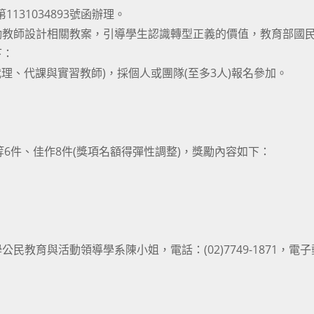
131034893號函辦理。
勵教師設計相關教案，引導學生認識轉型正義的價值，教育部國
下：
代理、代課與實習教師)，採個人或團隊(至多3人)報名參加。
等6件、佳作8件(獎項名額得彈性調整)，獎勵內容如下：
教育與活動領導學系陳小姐，電話：(02)7749-1871，電