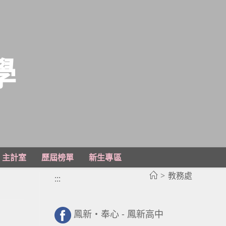
學
主計室
歷屆榜單
新生專區
>
教務處
:::
鳳新・奉心 - 鳳新高中