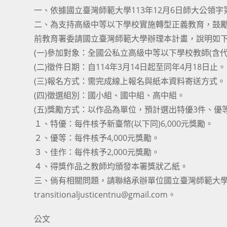
一、依據國立臺灣師範大學113年12月6日師大公領字第1
二、為支持高級中等以下學校實施轉型正義教育，鼓
前教育署委請國立臺灣師範大學辦理本計畫，說明如
(一)參加對象：全國公私立高級中等以下學校教師(含
(二)徵件日期：自114年3月14日起至同年4月18日止。
(三)報名方式：需完成線上報名與紙本資料寄送方式。
(四)徵選組別：國小組、國中組、高中組。
(五)獎勵方式：以作品為單位，預計選出特優3件、優
１、特優：每件核予新臺幣(以下同)6,000元獎勵。
２、優等：每件核予4,000元獎勵。
３、佳作：每件核予2,000元獎勵。
４、得獎作品之教師均頒發本署獎狀乙紙。
三、倘有相關問題，請聯絡承辦單位國立臺灣師範大學公民
transitionaljusticentnu@gmail.com。
公文