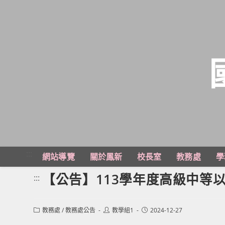
跳
轉
至
主
:::
網站導覽
關於鳳新
校長室
教務處
學
要
內
【公告】113學年度高級中等
:::
容
Post
Post
Post
教務處
/
教務處公告
教學組1
2024-12-27
category:
author:
published: