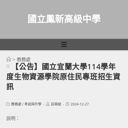
國立鳳新高級中學
>
教務處
跳
【公告】國立宜蘭大學114學年
:::
轉
度生物資源學院原住民專班招生資
至
主
訊
要
內
Post
Post
Post
教務處
/
考試與升學
註冊組
2024-12-27
容
category:
author:
published:
說明：