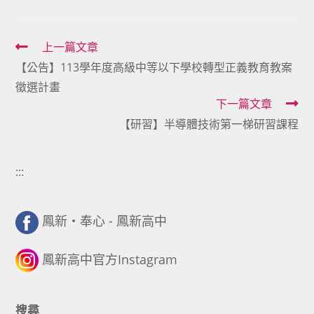
Read
上一篇文章
【公告】113學年度高級中等以下學校轉型正義教育教案
more
徵選計畫
articles
下一篇文章
【研習】半導體技術第一梯研習課程
:::
鳳新・奉心 - 鳳新高中
鳳新高中官方Instagram
搜尋