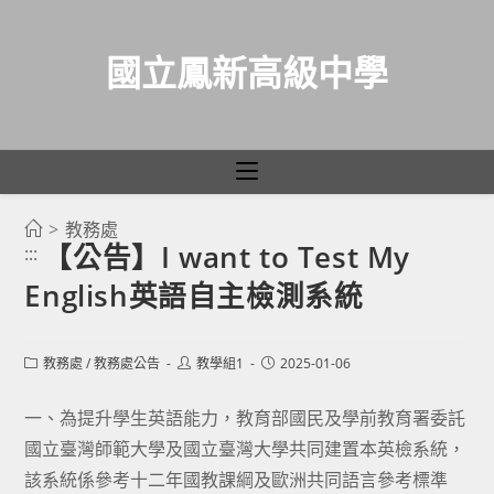
國立鳳新高級中學
>
教務處
跳
【公告】I want to Test My
:::
轉
English英語自主檢測系統
至
主
要
Post
Post
Post
教務處
/
教務處公告
教學組1
2025-01-06
category:
author:
published:
內
容
一、為提升學生英語能力，教育部國民及學前教育署委託
國立臺灣師範大學及國立臺灣大學共同建置本英檢系統，
該系統係參考十二年國教課綱及歐洲共同語言參考標準