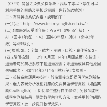
（CEFR）開發之免費英檢系統，高級中等以下學生可以
利用手邊的網路及平板或電腦，進行英語檢測。
二、有關英檢系統內容，說明如下：
(一)網址：https://www.testmyenglish.edu.tw/。
(二)測驗級別及受測年級：Pre A1（國小5年級）、
A1（國中1年級）、A2（國中3年級）與B1（高中3年
級）等4種級別。
(三)檢測項目：字彙、聽力、閱讀、口說、寫作等5項。
(四)2階段檢測：113年10月至114年1月開放第1次檢測，
通過者可於英檢系統下載通過證書；未通過或具其他原因
未完成者，可於114年2月至5月進行第2次檢測。
三、英檢系統運用AI技術，於檢測後立即提供學生測驗結
果、能力表現分析及相對應的免費英語學習資源（如酷英
網CoolEnglish），促使學生進行自主學習；另教師能根
據學生測驗結果，調整教學內容和方法，並善用其他網路
學習資源，進一步提升教學效果。