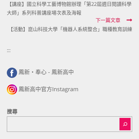
【講座】國立科學工藝博物館辦理「第22屆週日閱讀科學
more
大師」系列科普講座場次表及海報
articles
下一篇文章
【活動】崑山科技大學「機器人系統整合」職種教育訓練
:::
鳳新・奉心 - 鳳新高中
鳳新高中官方Instagram
搜尋