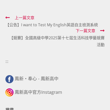
Read
上一篇文章
【公告】I want to Test My English英語自主檢測系統
more
下一篇文章
articles
【競賽】全國高級中學2025第十七屆生活科技學藝競賽
活動
:::
鳳新・奉心 - 鳳新高中
鳳新高中官方Instagram
搜尋