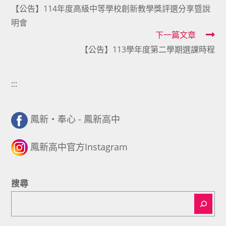
【公告】114年度高級中等學校創新教學獎評選分享暨說
more
明會
articles
下一篇文章
【公告】113學年度第二學期選課時程
:::
鳳新・奉心 - 鳳新高中
鳳新高中官方Instagram
搜尋