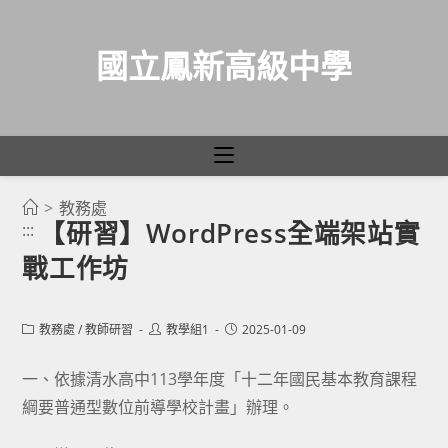
國立鳳新高級中學
>
教務處
跳
【研習】WordPress全端架站實
:::
轉
戰工作坊
至
主
要
Post
Post
Post
教務處
/
教師研習
教學組1
2025-01-09
category:
author:
published:
內
容
一、依據清水高中113學年度「十二年國民基本教育課程
綱要普通型數位前導學校計畫」辦理。