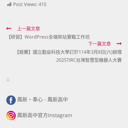
Post Views:
410
Read
上一篇文章
【研習】WordPress全端架站實戰工作坊
more
下一篇文章
articles
【競賽】國立勤益科技大學訂於114年3月8日(六)辦理
2025TIRC台灣智慧型機器人大賽
:::
鳳新・奉心 - 鳳新高中
鳳新高中官方Instagram