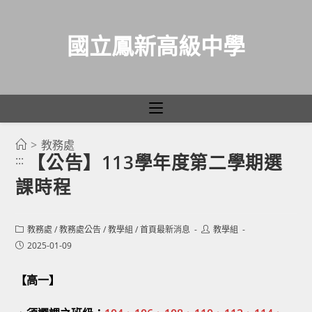
國立鳳新高級中學
>
教務處
跳
【公告】113學年度第二學期選
:::
轉
課時程
至
主
要
Post
Post
教務處
/
教務處公告
/
教學組
/
首頁最新消息
教學組
category:
author:
內
Post
2025-01-09
published:
容
【高一】