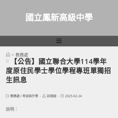
國立鳳新高級中學
>
教務處
跳
【公告】國立聯合大學114學年
:::
轉
度原住民學士學位學程專班單獨招
至
主
生訊息
要
內
Post
Post
Post
教務處
/
考試與升學
註冊組
2025-02-24
容
category:
author:
published:
說明：