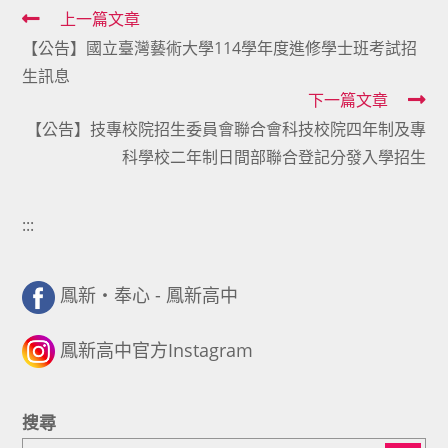
Read
上一篇文章
【公告】國立臺灣藝術大學114學年度進修學士班考試招
more
生訊息
articles
下一篇文章
【公告】技專校院招生委員會聯合會科技校院四年制及專
科學校二年制日間部聯合登記分發入學招生
:::
鳳新・奉心 - 鳳新高中
鳳新高中官方Instagram
搜尋