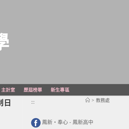
學
主計室
歷屆榜單
新生專區
>
教務處
制日
:::
鳳新・奉心 - 鳳新高中