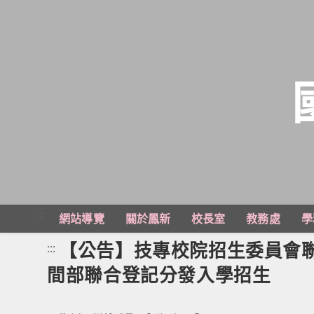
跳
轉
至
主
:::
網站導覽
關於鳳新
校長室
教務處
學
要
內
【公告】技專校院招生委員會
:::
容
間部聯合登記分發入學招生