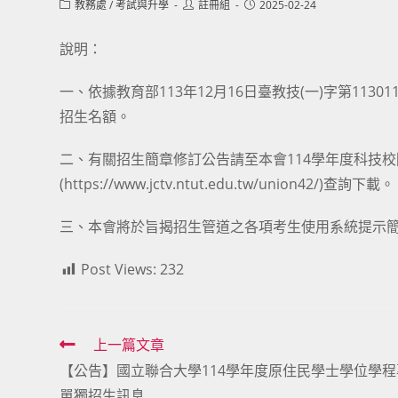
Post
Post
Post
教務處
/
考試與升學
註冊組
2025-02-24
category:
author:
published:
說明：
一、依據教育部113年12月16日臺教技(一)字第11
招生名額。
二、有關招生簡章修訂公告請至本會114學年度科技
(
https://www.jctv.ntut.edu.tw/union42/
)查詢下載。
三、本會將於旨揭招生管道之各項考生使用系統提示
Post Views:
232
Read
上一篇文章
【公告】國立聯合大學114學年度原住民學士學位學程
more
單獨招生訊息