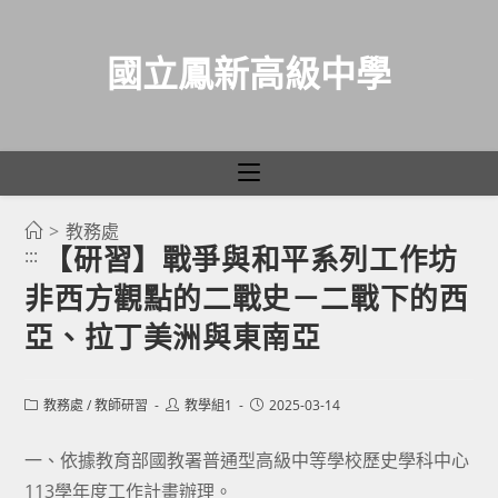
國立鳳新高級中學
>
教務處
跳
【研習】戰爭與和平系列工作坊
:::
轉
非西方觀點的二戰史－二戰下的西
至
主
亞、拉丁美洲與東南亞
要
內
Post
Post
Post
教務處
/
教師研習
教學組1
2025-03-14
容
category:
author:
published:
一、依據教育部國教署普通型高級中等學校歷史學科中心
113學年度工作計畫辦理。