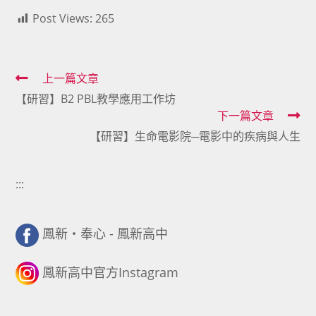
Post Views:
265
Read
上一篇文章
【研習】B2 PBL教學應用工作坊
more
下一篇文章
articles
【研習】生命電影院─電影中的疾病與人生
:::
鳳新・奉心 - 鳳新高中
鳳新高中官方Instagram