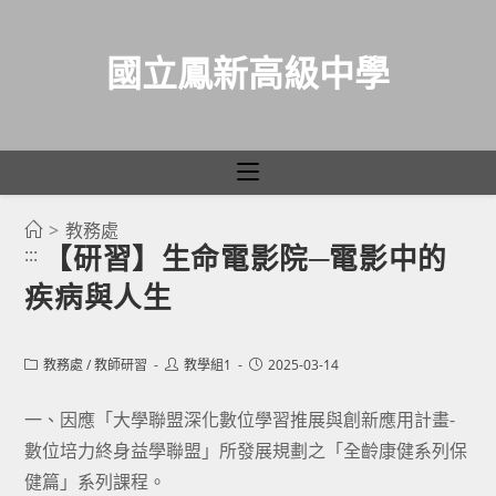
國立鳳新高級中學
>
教務處
跳
【研習】生命電影院─電影中的
:::
轉
疾病與人生
至
主
要
Post
Post
Post
教務處
/
教師研習
教學組1
2025-03-14
category:
author:
published:
內
容
一、因應「大學聯盟深化數位學習推展與創新應用計畫-
數位培力終身益學聯盟」所發展規劃之「全齡康健系列保
健篇」系列課程。