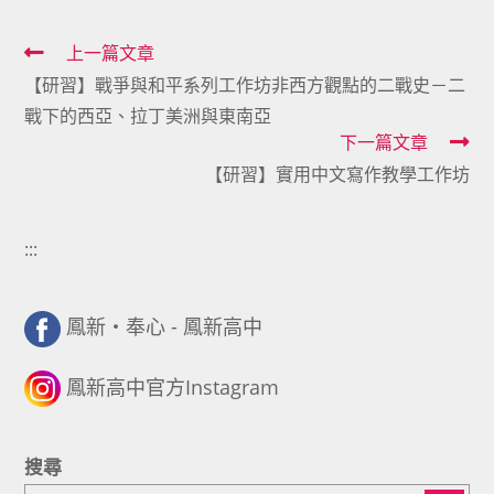
Read
上一篇文章
【研習】戰爭與和平系列工作坊非西方觀點的二戰史－二
more
戰下的西亞、拉丁美洲與東南亞
articles
下一篇文章
【研習】實用中文寫作教學工作坊
:::
鳳新・奉心 - 鳳新高中
鳳新高中官方Instagram
搜尋