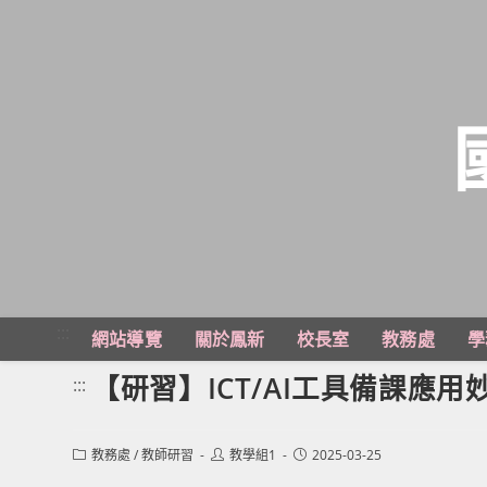
跳
轉
至
主
:::
網站導覽
關於鳳新
校長室
教務處
學
要
內
【研習】ICT/AI工具備課應用
:::
容
Post
Post
Post
教務處
/
教師研習
教學組1
2025-03-25
category:
author:
published: