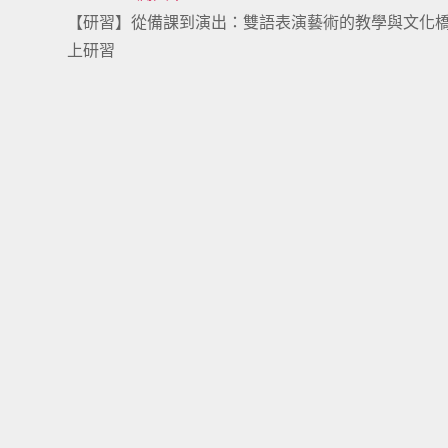
【研習】從備課到演出：雙語表演藝術的教學與文化
more
上研習
articles