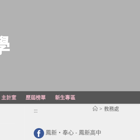
學
主計室
歷屆榜單
新生專區
>
教務處
:::
鳳新・奉心 - 鳳新高中