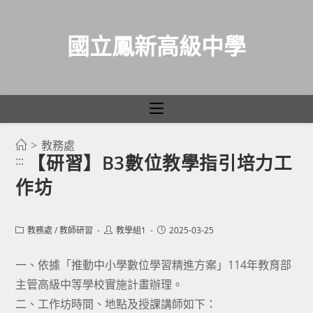
國立鳳新高級中學
>
教務處
跳
【研習】B3數位教學指引培力工
:::
轉
作坊
至
主
要
Post
Post
Post
教務處
/
教師研習
教學組1
2025-03-25
category:
author:
published:
內
容
一、依據「推動中小學數位學習精進方案」114年教育部
主管高級中等學校實施計畫辦理。
二、工作坊時間、地點及授課講師如下：