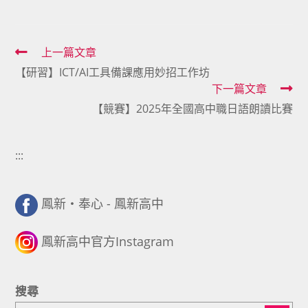
Read
上一篇文章
【研習】ICT/AI工具備課應用妙招工作坊
more
下一篇文章
articles
【競賽】2025年全國高中職日語朗讀比賽
:::
鳳新・奉心 - 鳳新高中
鳳新高中官方Instagram
搜尋