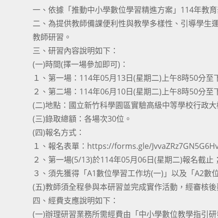
一、依據「推動中小學數位學習精進方案」114年教
二、為提供教師備課便利性與教學多樣性、引導學生
教師研習。
三、研習內容說明如下：
(一)時間(擇一場參加即可)：
１、第一場：114年05月13日(星期二)上午8時50分至
２、第二場：114年06月10日(星期二)上午8時50分至
(二)地點：國立新竹科學園區實驗高級中等學校行政大樓
(三)錄取總額：各場次30位。
(四)報名方式：
１、報名表單：https://forms.gle/JvvaZRz7GN5G6H
２、第一場(5/13)於114年05月06日(星期二)報名截止
３、須先獲得「A1數位學習工作坊(一)」以及「A2數
(五)教師須全程參與本研習並完成實作活動，經審核後
四、經費支應說明如下：
(一)辦理研習業務所需經費由「中小學數位教學指引