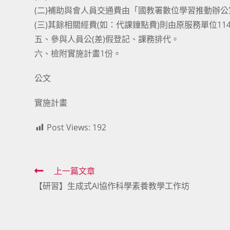
(二)補助與會人員交通費由「國教署數位學習推動辦
(三)其餘相關經費(如：代課鐘點費)則由原服務單位
五、參與人員公(差)假登記、課務排代。
六、檢附實施計畫1份。
公文
實施計畫
Post Views:
192
Read
上一篇文章
【研習】生成式AI協作科學素養教學工作坊
more
articles