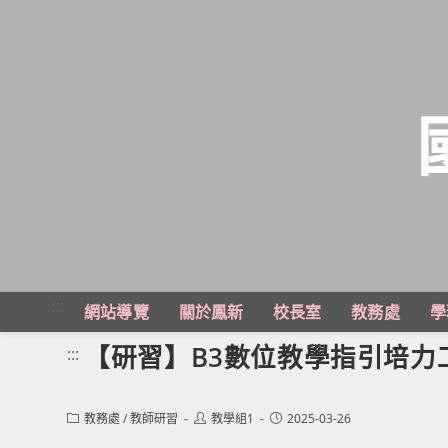
跳
轉
至
主
:::
網站導覽
關於鳳新
校長室
教務處
學
要
內
【研習】B3數位教學指引培力
:::
容
Post
Post
Post
教務處
/
教師研習
教學組1
2025-03-26
category:
author:
published: