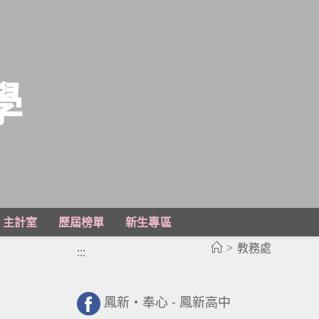
學
主計室
歷屆榜單
新生專區
>
教務處
:::
鳳新・奉心 - 鳳新高中