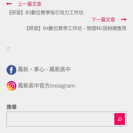
Read
上一篇文章
【研習】B3數位教學指引培力工作坊
more
下一篇文章
articles
【研習】B4數位教學工作坊 – 物理科/因材網應用
:::
鳳新・奉心 - 鳳新高中
鳳新高中官方Instagram
搜尋