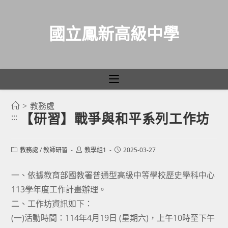
國立鳳新高級中學
>
教務處
跳
【研習】戰爭與和平系列工作坊
:::
轉
至
主
Post
Post
Post
教務處
/
教師研習
教學組1
2025-03-27
category:
author:
published:
要
一、依據教育部國教署普通型高級中等學校歷史學科中心
內
113學年度工作計畫辦理。
容
二、工作坊資訊如下：
(一)活動時間：114年4月19日 (星期六)，上午10時至下午