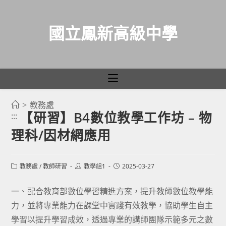
國立鳳新高級中學
>
教務處
跳
【研習】B4數位教學工作坊 – 物
:::
轉
理科/因材網應用
至
主
要
Post
Post
Post
教務處
/
教師研習
教學組1
2025-03-27
category:
author:
published:
內
容
一、配合教育部數位學習精進方案，提升教師數位教學能
力，並將專業能力在課堂中實踐有效教學，協助學生自主
學習以提升學習成效，透過專業的講師團隊示範多元之數