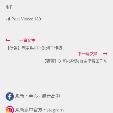
附件
Post Views:
180
Read
上一篇文章
【研習】戰爭與和平系列工作坊
more
下一篇文章
articles
【研習】B1科技輔助自主學習工作坊
:::
鳳新・奉心 - 鳳新高中
鳳新高中官方Instagram