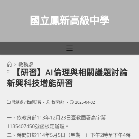
國立鳳新高級中學
>
教務處
跳
【研習】AI倫理與相關議題討論
:::
轉
新興科技增能研習
至
主
要
Post
Post
Post
教務處
/
教師研習
教學組1
2025-04-02
category:
author:
published:
內
容
一、依教育部113年12月23日臺教國署高字第
1135407450號函核定辦理。
二、時間訂於114年5月5日（星期一）下午2時至下午4時