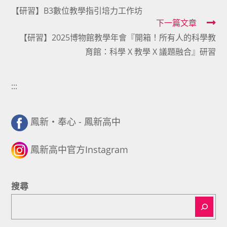
【研習】B3數位教學指引培力工作坊
more
下一篇文章
articles
【研習】2025博物館教學年會『開箱！所有人的科學教
育館：科學 X 教學 X 議題融合』研習
:::
鳳新・奉心 - 鳳新高中
鳳新高中官方Instagram
搜尋